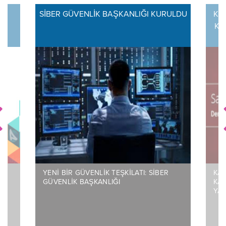
U
SİBER GÜVENLİK BAŞKANLIĞI KURULDU
KA
KO
K
YENİ BİR GÜVENLİK TEŞKİLATI: SİBER
KAM
GÜVENLİK BAŞKANLIĞI
KA
YAY