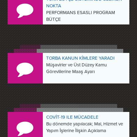
NOKTA
PERFORMANS ESASLI PROGRAM
BÜTÇE
TORBA KANUN KİMLERE YARADI
Müşavirler ve Üst Düzey Kamu
Görevlilerine Maaş Ayarı
COVİT-19 ILE MÜCADELE
Bu dönemde yapılacak; Mal, Hizmet ve
Yapım İşlerine İlişkin Açıklama